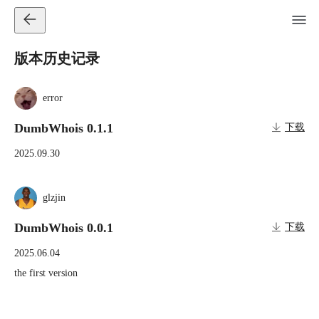
版本历史记录
error
DumbWhois 0.1.1
下载
2025.09.30
glzjin
DumbWhois 0.0.1
下载
2025.06.04
the first version