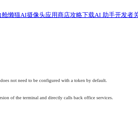
力舱
懒猫AI摄像头
应用商店
攻略
下载
AI 助手
开发者
does not need to be configured with a token by default.

sion of the terminal and directly calls back office services.


