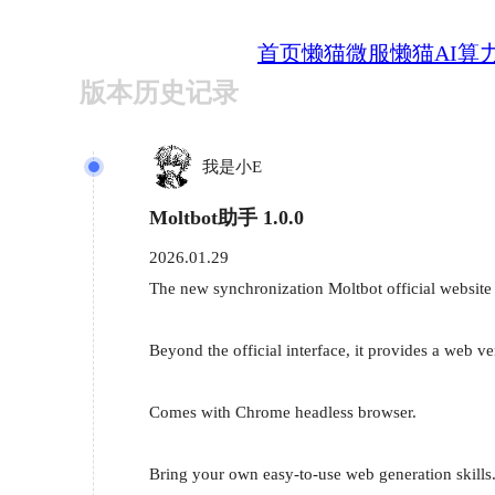
首页
懒猫微服
懒猫AI算
版本历史记录
我是小E
Moltbot助手 1.0.0
2026.01.29
The new synchronization Moltbot official website 
Beyond the official interface, it provides a web ver
Comes with Chrome headless browser.

Bring your own easy-to-use web generation skills.