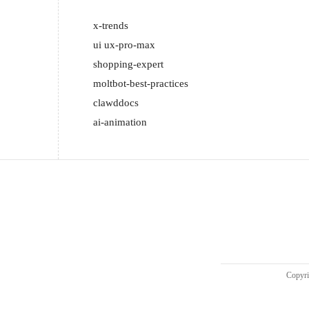
x-trends

ui ux-pro-max

shopping-expert

moltbot-best-practices

clawddocs

ai-animation
Copy