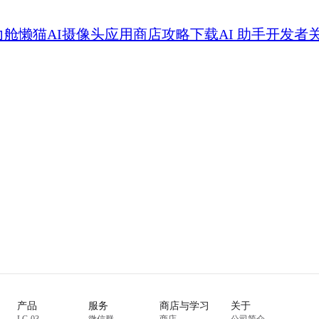
力舱
懒猫AI摄像头
应用商店
攻略
下载
AI 助手
开发者
产品
服务
商店与学习
关于