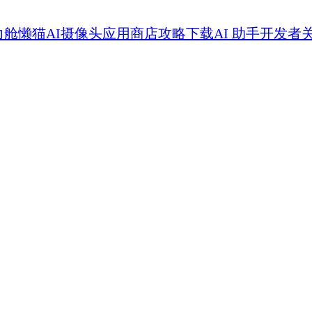
力舱
懒猫AI摄像头
应用商店
攻略
下载
AI 助手
开发者