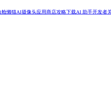
力舱
懒猫AI摄像头
应用商店
攻略
下载
AI 助手
开发者