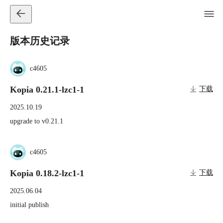
版本历史记录
c4605
Kopia 0.21.1-lzc1-1
下载
2025.10.19
upgrade to v0.21.1
c4605
Kopia 0.18.2-lzc1-1
下载
2025.06.04
initial publish