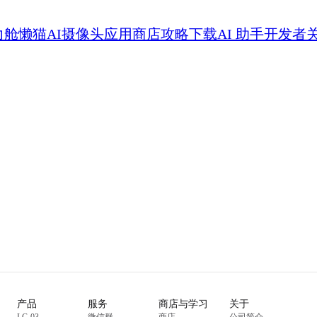
力舱
懒猫AI摄像头
应用商店
攻略
下载
AI 助手
开发者
产品
服务
商店与学习
关于