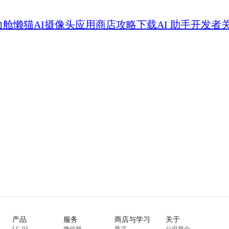
力舱
懒猫AI摄像头
应用商店
攻略
下载
AI 助手
开发者
产品
服务
商店与学习
关于