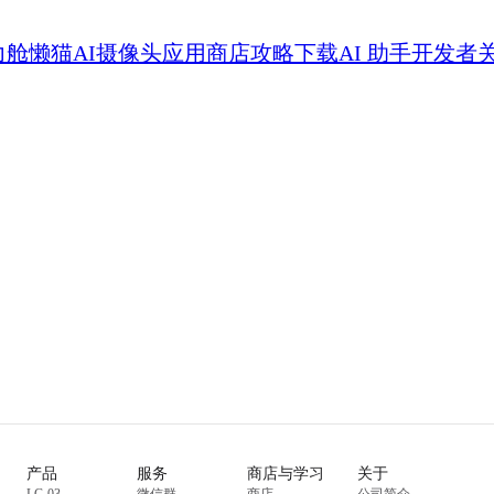
力舱
懒猫AI摄像头
应用商店
攻略
下载
AI 助手
开发者
产品
服务
商店与学习
关于