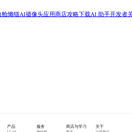
力舱
懒猫AI摄像头
应用商店
攻略
下载
AI 助手
开发者
产品
服务
商店与学习
关于