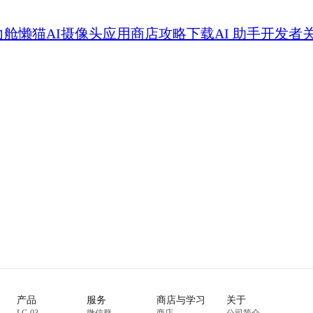
力舱
懒猫AI摄像头
应用商店
攻略
下载
AI 助手
开发者
产品
服务
商店与学习
关于