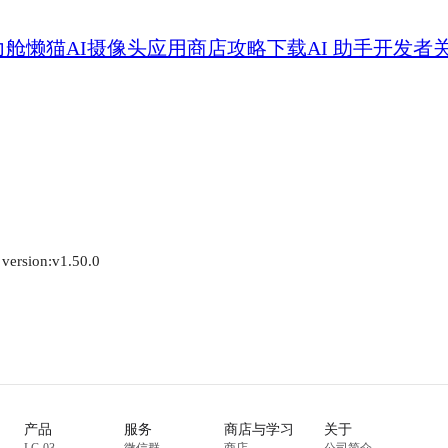
力舱
懒猫AI摄像头
应用商店
攻略
下载
AI 助手
开发者
 version:v1.50.0
产品
服务
商店与学习
关于