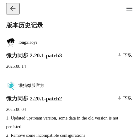
版本历史记录
longxiaoyi
微力同步 2.20.1-patch3
下载
2025.08.14
懒猫微服官方
微力同步 2.20.1-patch2
下载
2025.06.04
1. Updated upstream version, some data in the old version is not 
persisted

2. Remove some incompatible configurations