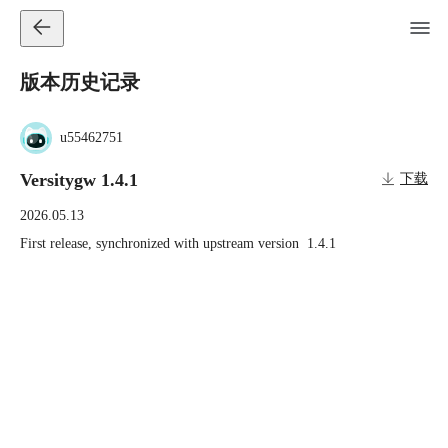
版本历史记录
u55462751
Versitygw 1.4.1
下载
2026.05.13
First release, synchronized with upstream version  1.4.1