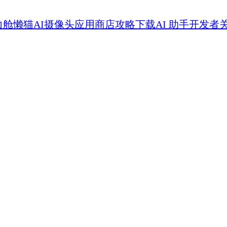
力舱
懒猫AI摄像头
应用商店
攻略
下载
AI 助手
开发者