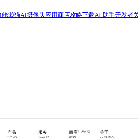
力舱
懒猫AI摄像头
应用商店
攻略
下载
AI 助手
开发者
产品
服务
商店与学习
关于