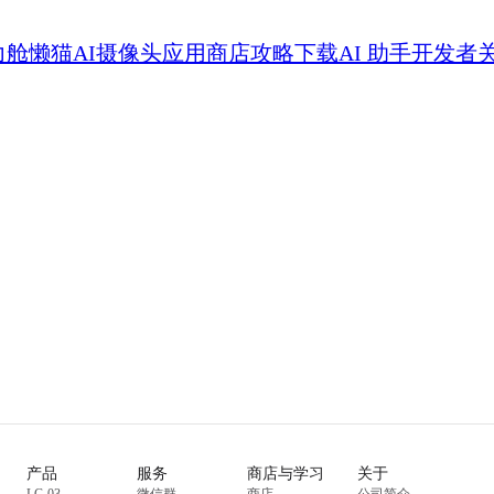
力舱
懒猫AI摄像头
应用商店
攻略
下载
AI 助手
开发者
产品
服务
商店与学习
关于