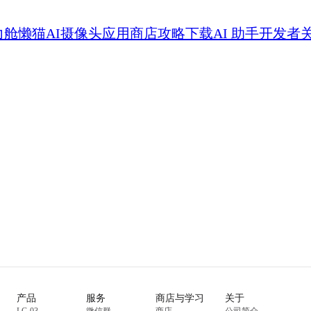
力舱
懒猫AI摄像头
应用商店
攻略
下载
AI 助手
开发者
产品
服务
商店与学习
关于