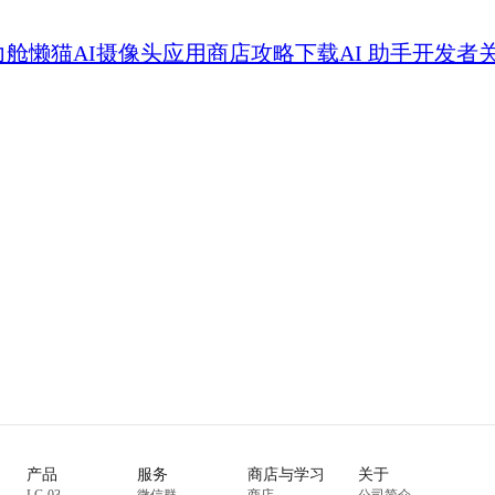
力舱
懒猫AI摄像头
应用商店
攻略
下载
AI 助手
开发者
产品
服务
商店与学习
关于