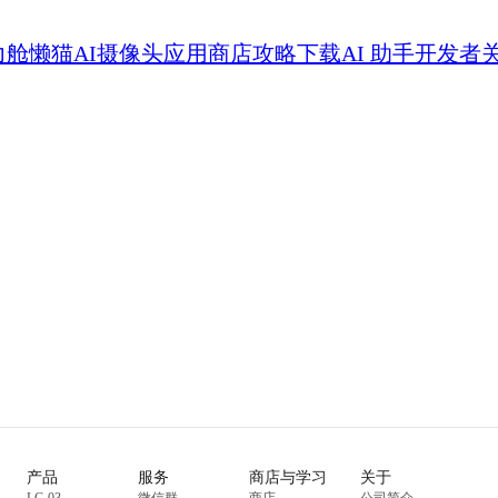
力舱
懒猫AI摄像头
应用商店
攻略
下载
AI 助手
开发者
产品
服务
商店与学习
关于