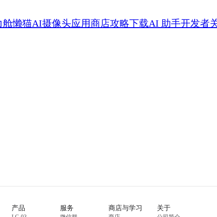
力舱
懒猫AI摄像头
应用商店
攻略
下载
AI 助手
开发者
产品
服务
商店与学习
关于