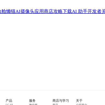
力舱
懒猫AI摄像头
应用商店
攻略
下载
AI 助手
开发者
产品
服务
商店与学习
关于