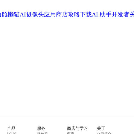
力舱
懒猫AI摄像头
应用商店
攻略
下载
AI 助手
开发者
产品
服务
商店与学习
关于