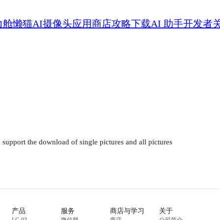
力舱
懒猫AI摄像头
应用商店
攻略
下载
AI 助手
开发者
产品
服务
商店与学习
关于