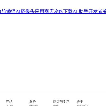
力舱
懒猫AI摄像头
应用商店
攻略
下载
AI 助手
开发者
产品
服务
商店与学习
关于