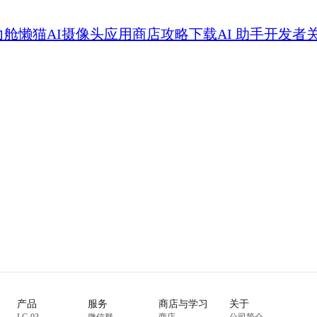
力舱
懒猫AI摄像头
应用商店
攻略
下载
AI 助手
开发者
产品
服务
商店与学习
关于