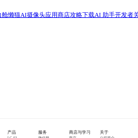
力舱
懒猫AI摄像头
应用商店
攻略
下载
AI 助手
开发者
产品
服务
商店与学习
关于