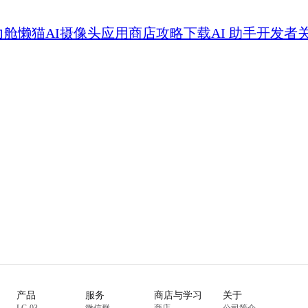
力舱
懒猫AI摄像头
应用商店
攻略
下载
AI 助手
开发者
产品
服务
商店与学习
关于