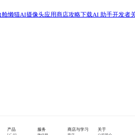
力舱
懒猫AI摄像头
应用商店
攻略
下载
AI 助手
开发者
产品
服务
商店与学习
关于