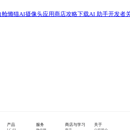
力舱
懒猫AI摄像头
应用商店
攻略
下载
AI 助手
开发者
产品
服务
商店与学习
关于