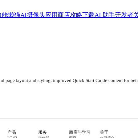
力舱
懒猫AI摄像头
应用商店
攻略
下载
AI 助手
开发者
产品
服务
商店与学习
关于