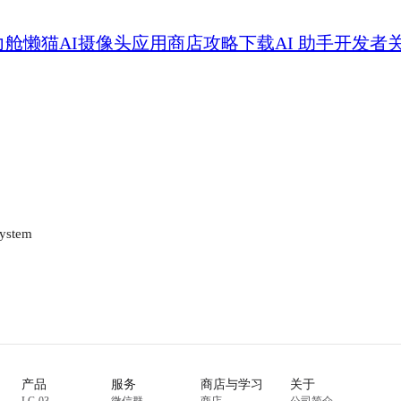
力舱
懒猫AI摄像头
应用商店
攻略
下载
AI 助手
开发者
system
产品
服务
商店与学习
关于