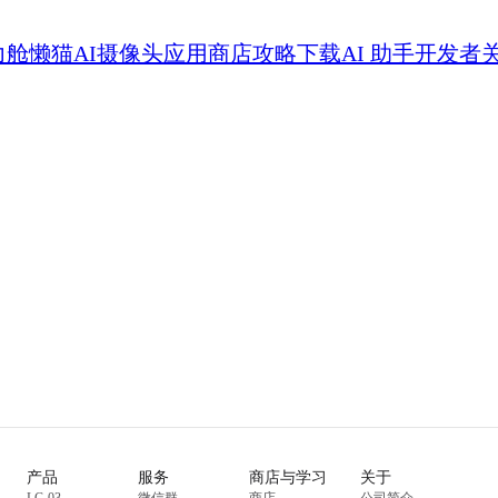
力舱
懒猫AI摄像头
应用商店
攻略
下载
AI 助手
开发者
产品
服务
商店与学习
关于