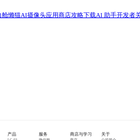
力舱
懒猫AI摄像头
应用商店
攻略
下载
AI 助手
开发者
产品
服务
商店与学习
关于