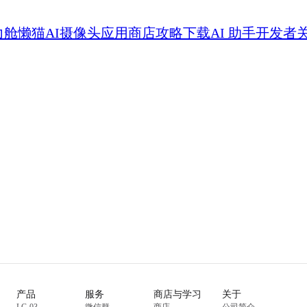
力舱
懒猫AI摄像头
应用商店
攻略
下载
AI 助手
开发者
产品
服务
商店与学习
关于