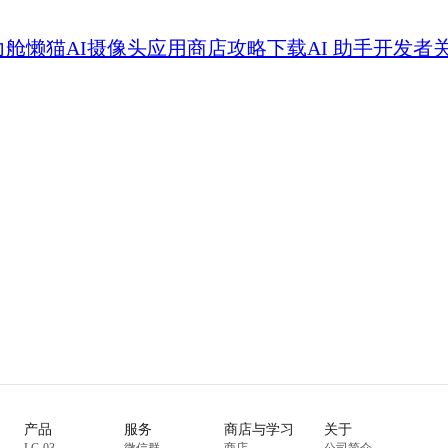
力舱
懒猫AI摄像头
应用商店
攻略
下载
AI 助手
开发者
产品
服务
商店与学习
关于