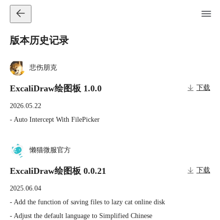
版本历史记录
悲伤朋克
ExcaliDraw绘图板 1.0.0
下载
2026.05.22
- Auto Intercept With FilePicker
懒猫微服官方
ExcaliDraw绘图板 0.0.21
下载
2025.06.04
- Add the function of saving files to lazy cat online disk 

- Adjust the default language to Simplified Chinese 
