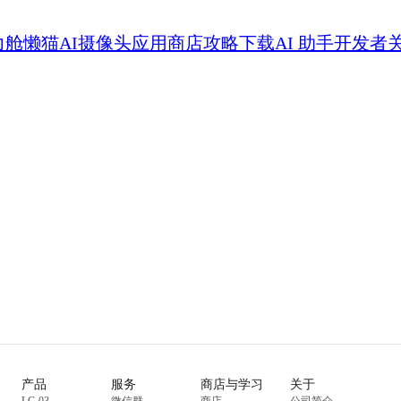
力舱
懒猫AI摄像头
应用商店
攻略
下载
AI 助手
开发者
产品
服务
商店与学习
关于