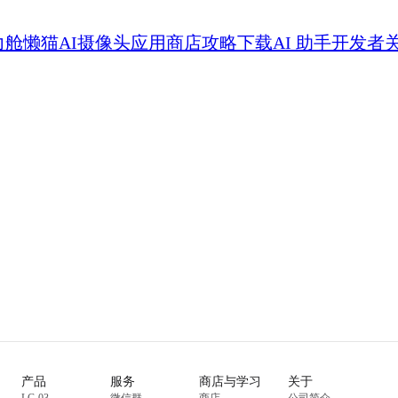
力舱
懒猫AI摄像头
应用商店
攻略
下载
AI 助手
开发者
产品
服务
商店与学习
关于