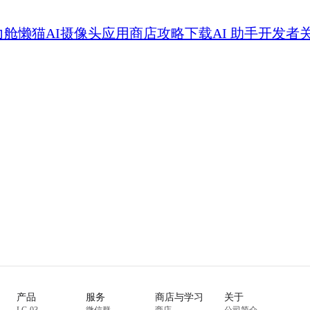
力舱
懒猫AI摄像头
应用商店
攻略
下载
AI 助手
开发者
产品
服务
商店与学习
关于