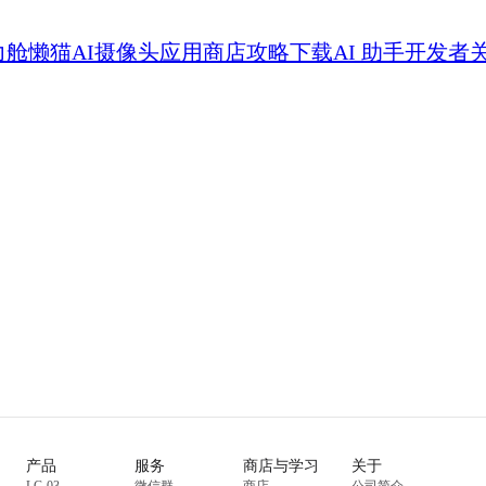
力舱
懒猫AI摄像头
应用商店
攻略
下载
AI 助手
开发者
产品
服务
商店与学习
关于