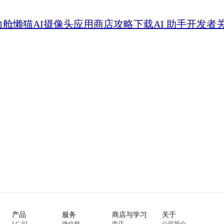
力舱
懒猫AI摄像头
应用商店
攻略
下载
AI 助手
开发者
产品
服务
商店与学习
关于