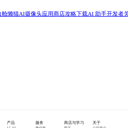
力舱
懒猫AI摄像头
应用商店
攻略
下载
AI 助手
开发者
产品
服务
商店与学习
关于