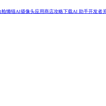
力舱
懒猫AI摄像头
应用商店
攻略
下载
AI 助手
开发者