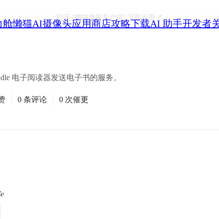
打开
“懒猫微服客户端”
下载应用
力舱
懒猫AI摄像头
应用商店
攻略
下载
AI 助手
开发者
indle 电子阅读器发送电子书的服务。
赞
0 条评论
0 次催更