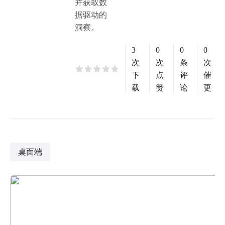
并获取数
据驱动的
洞察。
3
0
0
0
次
次
条
次
下
点
评
催
载
赞
论
更
桌面端