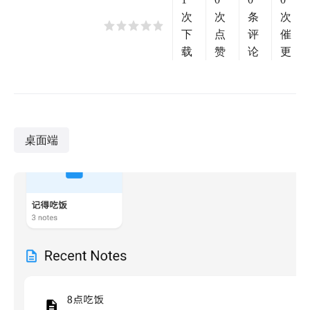
次
次
条
次
下
点
评
催
载
赞
论
更
桌面端