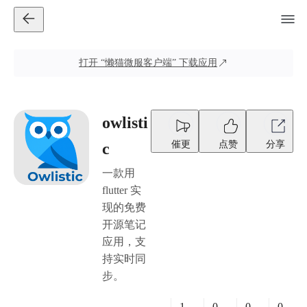
打开
“懒猫微服客户端”
下载应用
owlisti
催更
点赞
分享
c
一款用
flutter 实
现的免费
开源笔记
应用，支
持实时同
步。
1
0
0
0