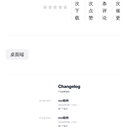
次
次
条
次
下
点
评
催
载
赞
论
更
桌面端