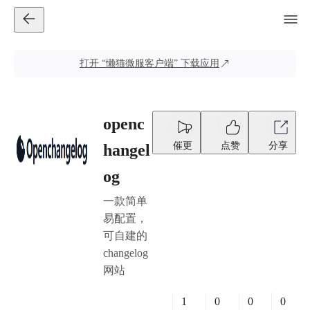
打开
“懒猫微服客户端”
下载应用
openc
催更
点赞
分享
hangel
og
一款简单
易配置，
可自建的
changelog
网站
1
0
0
0