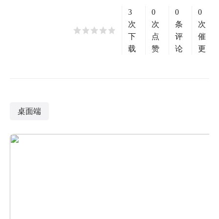
3
0
0
0
次
次
条
次
下
点
评
催
载
赞
论
更
桌面端