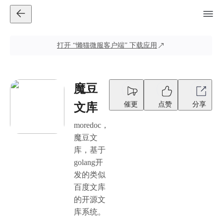
打开
“懒猫微服客户端”
下载应用
魔豆
催更
点赞
分享
文库
moredoc，
魔豆文
库，基于
golang开
发的类似
百度文库
的开源文
库系统。