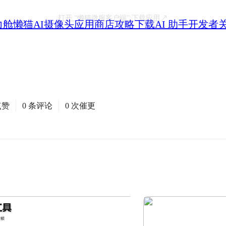
打开
“懒猫微服客户端”
下载应用
力舱
懒猫AI摄像头
应用商店
攻略
下载
AI 助手
开发者
点赞
0 条评论
0 次催更