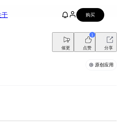
关于
购买
1
催更
点赞
分享
原创应用